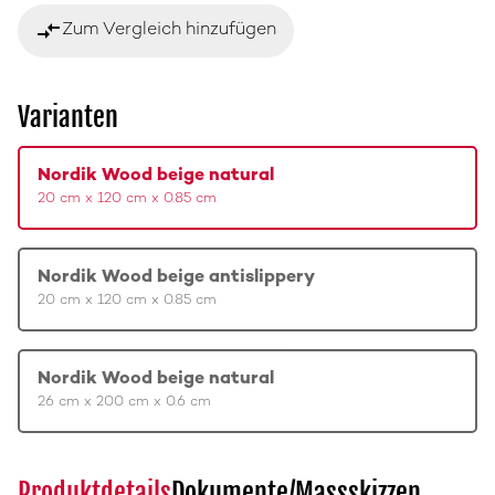
compare_arrows
Zum Vergleich hinzufügen
Varianten
Nordik Wood beige natural
20 cm x 120 cm x 0.85 cm
Nordik Wood beige antislippery
20 cm x 120 cm x 0.85 cm
Nordik Wood beige natural
26 cm x 200 cm x 0.6 cm
Produktdetails
Dokumente/Massskizzen