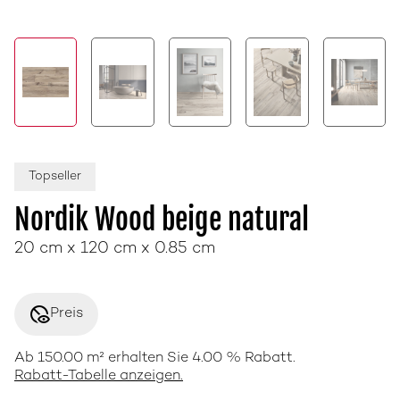
Topseller
Nordik Wood beige natural
20 cm x 120 cm x 0.85 cm
disabled_visible
Preis
Ab 150.00 m² erhalten Sie 4.00 % Rabatt.
Rabatt-Tabelle anzeigen.