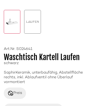
Art.Nr. S024641
Waschtisch Kartell Laufen
schwarz
SaphirKeramik, unterbaufähig, Abstellfläche
rechts, inkl. Ablaufventil ohne Überlauf
vormontiert
disabled_visible
Preis