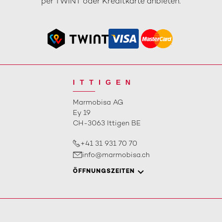
per TWINT oder Kreditkarte anbieten.
ITTIGEN
Marmobisa AG
Ey 19
CH-3063 Ittigen BE
+41 31 931 70 70
info@marmobisa.ch
ÖFFNUNGSZEITEN