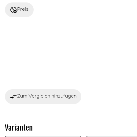
disabled_visible
Preis
compare_arrows
Zum Vergleich hinzufügen
Varianten