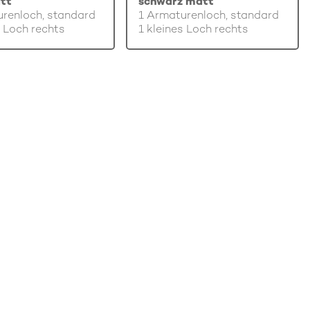
tt
schwarz matt
renloch, standard
1 Armaturenloch, standard
s Loch rechts
1 kleines Loch rechts