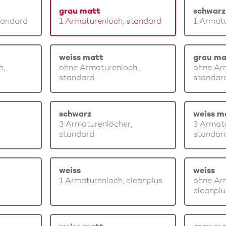
grau matt
schwarz
tandard
1 Armaturenloch, standard
1 Armatu
weiss matt
grau ma
h,
ohne Armaturenloch,
ohne Ar
standard
standar
schwarz
weiss m
3 Armaturenlöcher,
3 Armatu
standard
standar
weiss
weiss
1 Armaturenloch, cleanplus
ohne Ar
cleanplu