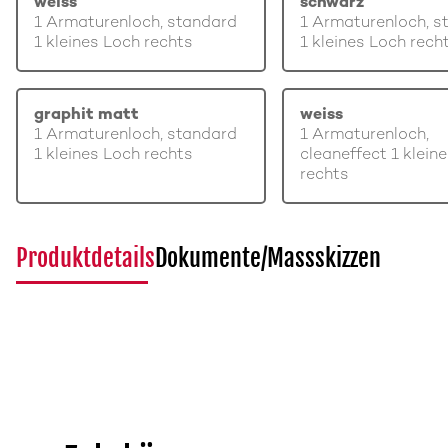
weiss
schwarz
1 Armaturenloch, standard
1 Armaturenloch, s
1 kleines Loch rechts
1 kleines Loch rech
graphit matt
weiss
1 Armaturenloch, standard
1 Armaturenloch,
1 kleines Loch rechts
cleaneffect 1 klein
rechts
Produktdetails
Dokumente/Massskizzen