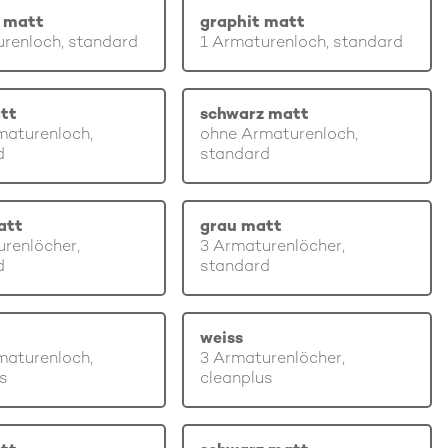
 matt
graphit matt
renloch, standard
1 Armaturenloch, standard
tt
schwarz matt
maturenloch,
ohne Armaturenloch,
d
standard
att
grau matt
renlöcher,
3 Armaturenlöcher,
d
standard
weiss
maturenloch,
3 Armaturenlöcher,
s
cleanplus