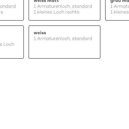
weiss matt
grau ma
tandard
1 Armaturenloch, standard
1 Armatu
ts
1 kleines Loch rechts
1 kleine
weiss
1 Armaturenloch, standard
es Loch