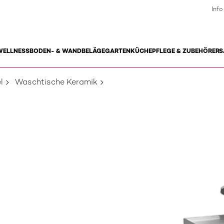
Info
WELLNESS
BODEN- & WANDBELÄGE
GARTEN
KÜCHE
PFLEGE & ZUBEHÖR
ERS
l
Waschtische Keramik