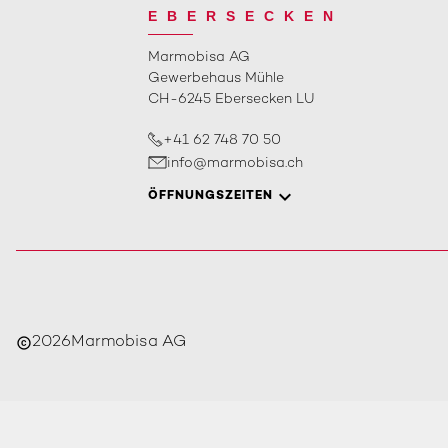
EBERSECKEN
Marmobisa AG
Gewerbehaus Mühle
CH-6245 Ebersecken LU
+41 62 748 70 50
info@marmobisa.ch
ÖFFNUNGSZEITEN
2026
Marmobisa AG
copyright