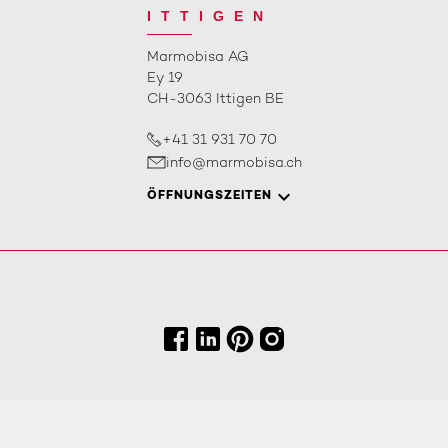
ITTIGEN
Marmobisa AG
Ey 19
CH-3063 Ittigen BE
+41 31 931 70 70
info@marmobisa.ch
ÖFFNUNGSZEITEN