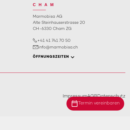
CHAM
Marmobisa AG
Alte Steinhauserstrasse 20
CH-6330 Cham ZG
+41 41 741 70 50
info@marmobisa.ch
ÖFFNUNGSZEITEN
Impressum
AGB
Datenschutz
calendar_today
Termin vereinbaren
Standort Ebersecken
Standort Ittigen
Standort Cham