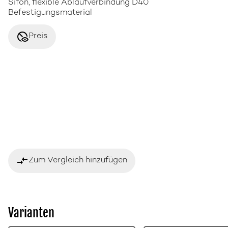
Sifon, flexible Ablaufverbindung D40
Befestigungsmaterial
disabled_visible
Preis
compare_arrows
Zum Vergleich hinzufügen
Varianten