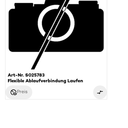
Art-Nr. S025783
Flexible Ablaufverbindung Laufen
disabled_visible
Preis