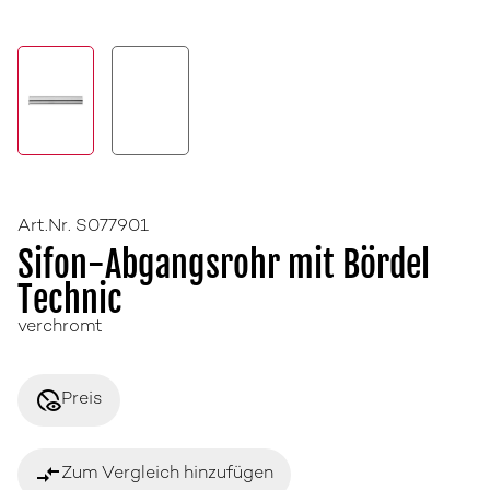
Art.Nr. S077901
Sifon-Abgangsrohr mit Bördel
Technic
verchromt
disabled_visible
Preis
compare_arrows
Zum Vergleich hinzufügen