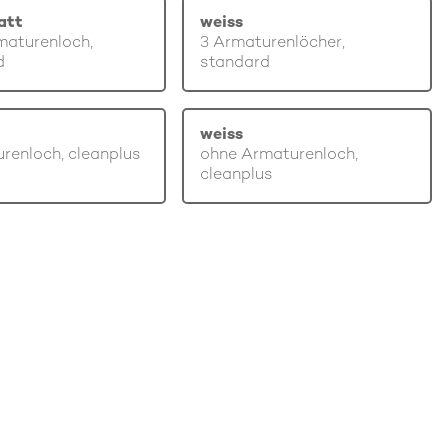
att
weiss
maturenloch,
3 Armaturenlöcher,
d
standard
weiss
renloch, cleanplus
ohne Armaturenloch,
cleanplus