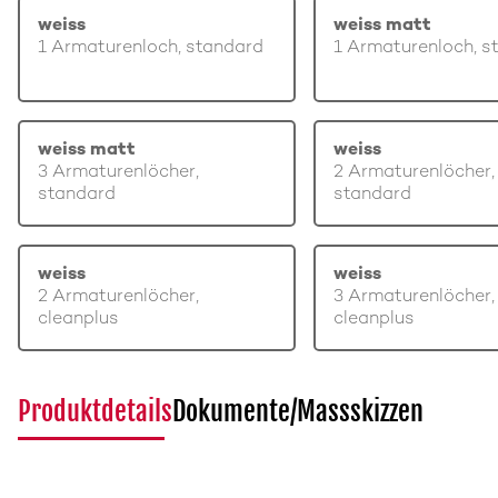
weiss
weiss matt
1 Armaturenloch, standard
1 Armaturenloch, s
weiss matt
weiss
3 Armaturenlöcher,
2 Armaturenlöcher,
standard
standard
weiss
weiss
2 Armaturenlöcher,
3 Armaturenlöcher,
cleanplus
cleanplus
Produktdetails
Dokumente/Massskizzen