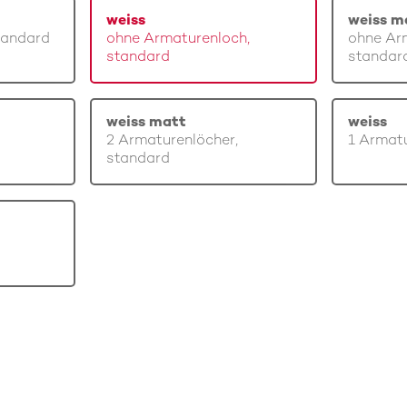
weiss
weiss m
tandard
ohne Armaturenloch,
ohne Ar
standard
standar
weiss matt
weiss
2 Armaturenlöcher,
1 Armatu
standard