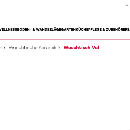
Info
WELLNESS
BODEN- & WANDBELÄGE
GARTEN
KÜCHE
PFLEGE & ZUBEHÖR
ERS
l
Waschtische Keramik
Waschtisch Val