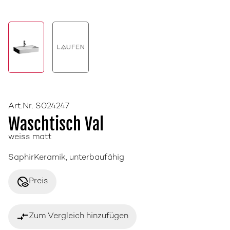
Art.Nr. S024247
Waschtisch Val
weiss matt
SaphirKeramik, unterbaufähig
disabled_visible
Preis
compare_arrows
Zum Vergleich hinzufügen