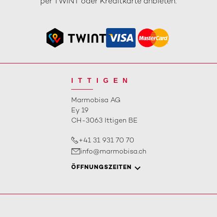
per TWINT oder Kreditkarte anbieten.
ITTIGEN
Marmobisa AG
Ey 19
CH-3063 Ittigen BE
+41 31 931 70 70
info@marmobisa.ch
ÖFFNUNGSZEITEN