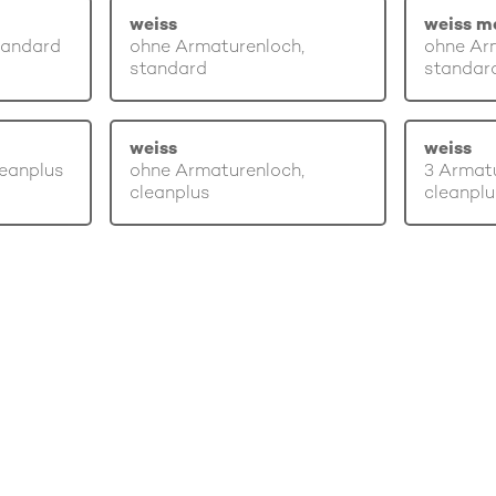
weiss
weiss m
tandard
ohne Armaturenloch,
ohne Ar
standard
standar
weiss
weiss
leanplus
ohne Armaturenloch,
3 Armatu
cleanplus
cleanplu