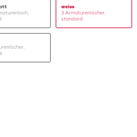
att
weiss
maturenloch,
3 Armaturenlöcher,
d
standard
renlöcher,
s