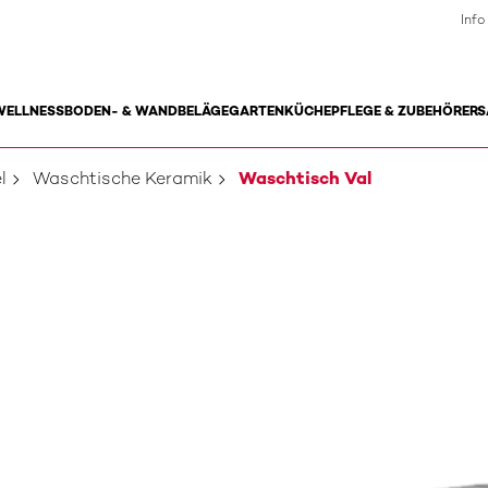
Info
WELLNESS
BODEN- & WANDBELÄGE
GARTEN
KÜCHE
PFLEGE & ZUBEHÖR
ERS
l
Waschtische Keramik
Waschtisch Val