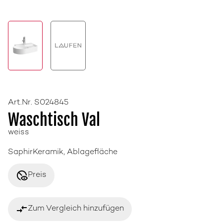
Art.Nr. S024845
Waschtisch Val
weiss
SaphirKeramik, Ablagefläche
disabled_visible
Preis
compare_arrows
Zum Vergleich hinzufügen