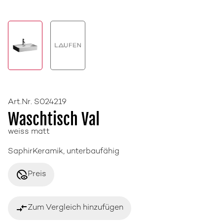
Art.Nr. S024219
Waschtisch Val
weiss matt
SaphirKeramik, unterbaufähig
disabled_visible
Preis
compare_arrows
Zum Vergleich hinzufügen