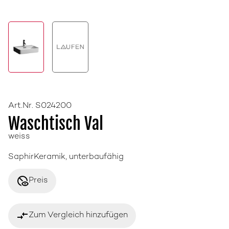
Art.Nr. S024200
Waschtisch Val
weiss
SaphirKeramik, unterbaufähig
disabled_visible
Preis
compare_arrows
Zum Vergleich hinzufügen