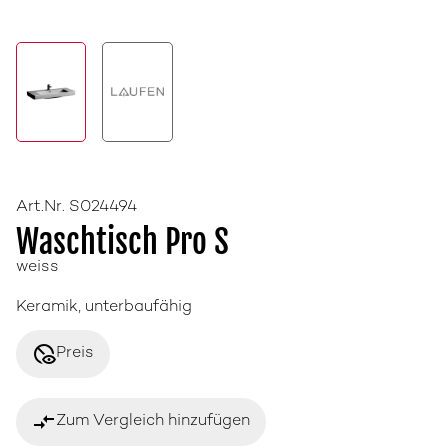
Art.Nr. S024494
Waschtisch Pro S
weiss
Keramik, unterbaufähig
disabled_visible
Preis
compare_arrows
Zum Vergleich hinzufügen