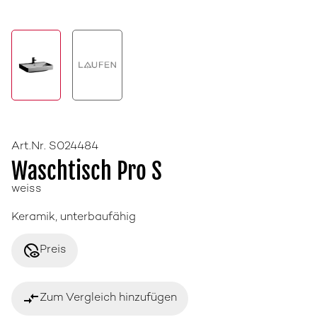
Art.Nr. S024484
Waschtisch Pro S
weiss
Keramik, unterbaufähig
disabled_visible
Preis
compare_arrows
Zum Vergleich hinzufügen