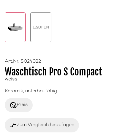
Art.Nr. S024022
Waschtisch Pro S Compact
weiss
Keramik, unterbaufähig
disabled_visible
Preis
compare_arrows
Zum Vergleich hinzufügen