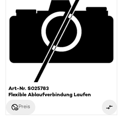
Art-Nr. S025783
Flexible Ablaufverbindung Laufen
disabled_visible
Preis