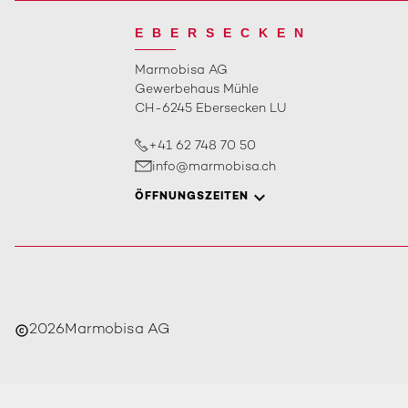
EBERSECKEN
Marmobisa AG
Gewerbehaus Mühle
CH-6245 Ebersecken LU
+41 62 748 70 50
info@marmobisa.ch
ÖFFNUNGSZEITEN
2026
Marmobisa AG
copyright