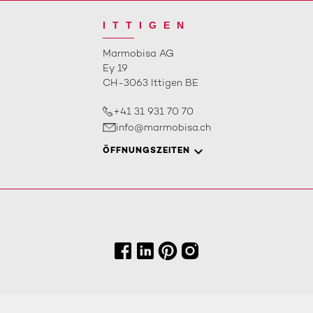
ITTIGEN
Marmobisa AG
Ey 19
CH-3063 Ittigen BE
+41 31 931 70 70
info@marmobisa.ch
ÖFFNUNGSZEITEN