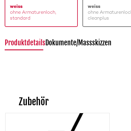
weiss
weiss
ohne Armaturenloch,
ohne Armaturenloc
standard
cleanplus
Produktdetails
Dokumente/Massskizzen
Zubehör