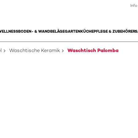
Info
WELLNESS
BODEN- & WANDBELÄGE
GARTEN
KÜCHE
PFLEGE & ZUBEHÖR
ERS
l
Waschtische Keramik
Waschtisch Palomba