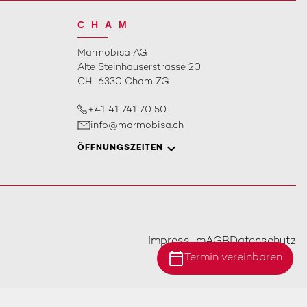
CHAM
Marmobisa AG
Alte Steinhauserstrasse 20
CH-6330 Cham ZG
+41 41 741 70 50
info@marmobisa.ch
ÖFFNUNGSZEITEN
Impressum
AGB
Datenschutz
calendar_today
Termin vereinbaren
Standort Ebersecken
Standort Ittigen