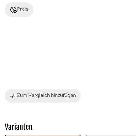
disabled_visible
Preis
compare_arrows
Zum Vergleich hinzufügen
Varianten