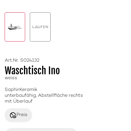
Art.Nr. S024132
Waschtisch Ino
weiss
SaphirKeramik
unterbaufähig, Abstellfläche rechts
mit Überlauf
disabled_visible
Preis