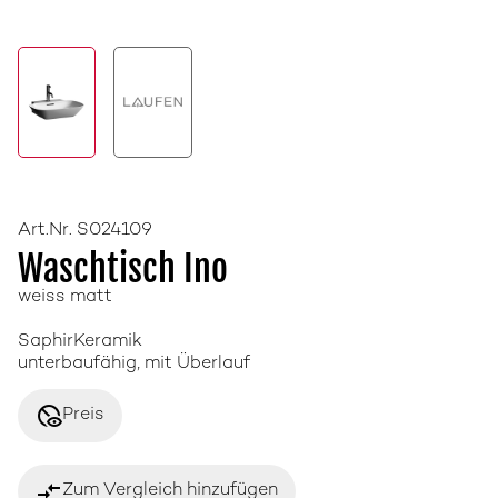
Art.Nr. S024109
Waschtisch Ino
weiss matt
SaphirKeramik
unterbaufähig, mit Überlauf
disabled_visible
Preis
compare_arrows
Zum Vergleich hinzufügen