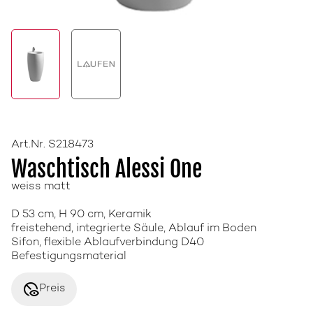
Art.Nr. S218473
Waschtisch Alessi One
weiss matt
D 53 cm, H 90 cm, Keramik
freistehend, integrierte Säule, Ablauf im Boden
Sifon, flexible Ablaufverbindung D40
Befestigungsmaterial
disabled_visible
Preis