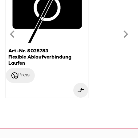
Art-Nr. S025783
Flexible Ablaufverbindung
Laufen
disabled_visible
Preis