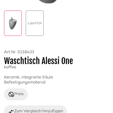
Art.Nr. S218433
Waschtisch Alessi One
kaffee
Keramik, integrierte Säule
Befestigungsmaterial
disabled_visible
Preis
compare_arrows
Zum Vergleich hinzufügen