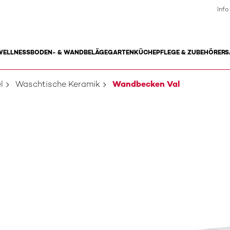
Info
WELLNESS
BODEN- & WANDBELÄGE
GARTEN
KÜCHE
PFLEGE & ZUBEHÖR
ERS
l
Waschtische Keramik
Wandbecken Val