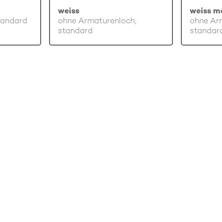
weiss
weiss m
tandard
ohne Armaturenloch,
ohne Ar
standard
standar