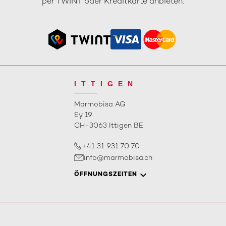
per TWINT oder Kreditkarte anbieten.
ITTIGEN
Marmobisa AG
Ey 19
CH-3063 Ittigen BE
+41 31 931 70 70
info@marmobisa.ch
ÖFFNUNGSZEITEN