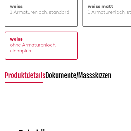
weiss
weiss matt
1 Armaturenloch, standard
1 Armaturenloch, s
weiss
ohne Armaturenloch,
cleanplus
Produktdetails
Dokumente/Massskizzen