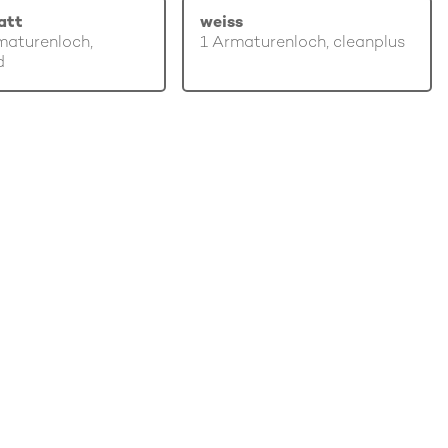
att
weiss
maturenloch,
1 Armaturenloch, cleanplus
d