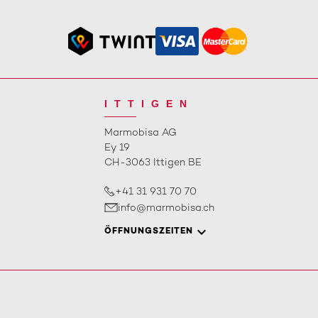
ITTIGEN
Marmobisa AG
Ey 19
CH-3063 Ittigen BE
+41 31 931 70 70
info@marmobisa.ch
ÖFFNUNGSZEITEN