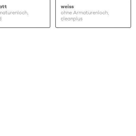
att
weiss
maturenloch,
ohne Armaturenloch,
d
cleanplus