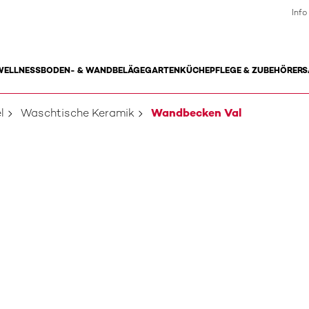
Info
WELLNESS
BODEN- & WANDBELÄGE
GARTEN
KÜCHE
PFLEGE & ZUBEHÖR
ERS
l
Waschtische Keramik
Wandbecken Val