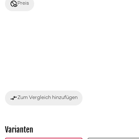
disabled_visible
Preis
compare_arrows
Zum Vergleich hinzufügen
Varianten