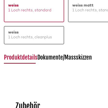
weiss
weiss matt
1 Loch rechts, standard
1 Loch rechts, stan
weiss
1 Loch rechts, cleanplus
Produktdetails
Dokumente/Massskizzen
Zubehör