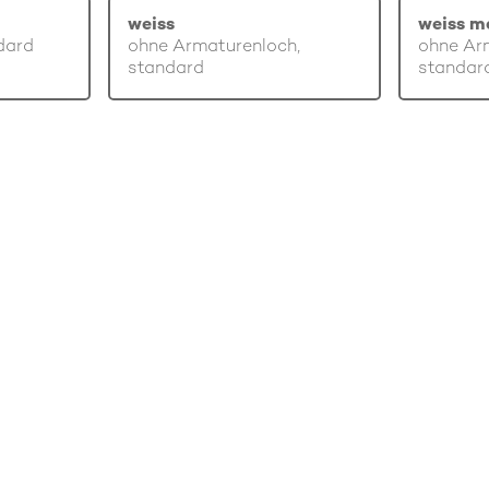
weiss
weiss m
dard
ohne Armaturenloch,
ohne Ar
standard
standar