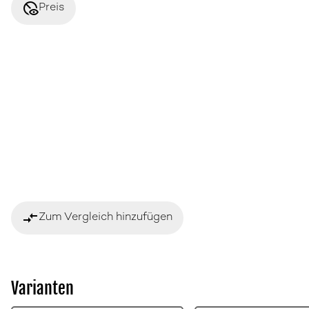
disabled_visible
Preis
compare_arrows
Zum Vergleich hinzufügen
Varianten