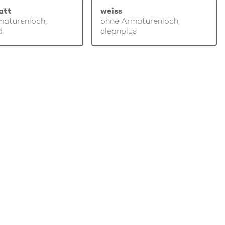
att
weiss
maturenloch,
ohne Armaturenloch,
d
cleanplus