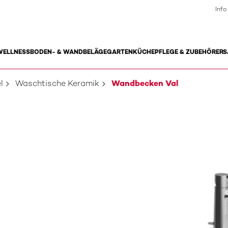
Info
WELLNESS
BODEN- & WANDBELÄGE
GARTEN
KÜCHE
PFLEGE & ZUBEHÖR
ERS
l
Waschtische Keramik
Wandbecken Val