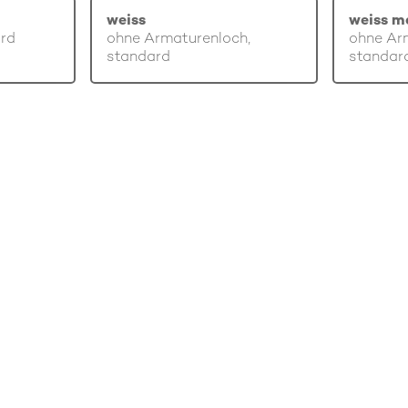
weiss
weiss m
ard
ohne Armaturenloch,
ohne Ar
standard
standar