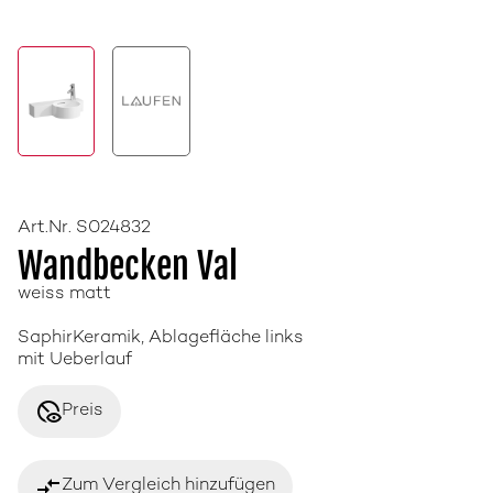
Art.Nr. S024832
Wandbecken Val
weiss matt
SaphirKeramik, Ablagefläche links
mit Ueberlauf
disabled_visible
Preis
compare_arrows
Zum Vergleich hinzufügen