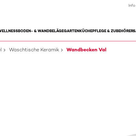
Info
WELLNESS
BODEN- & WANDBELÄGE
GARTEN
KÜCHE
PFLEGE & ZUBEHÖR
ERS
l
Waschtische Keramik
Wandbecken Val