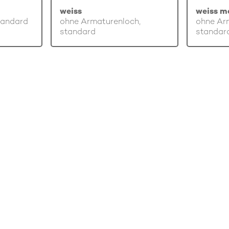
weiss
weiss m
tandard
ohne Armaturenloch,
ohne Ar
standard
standar