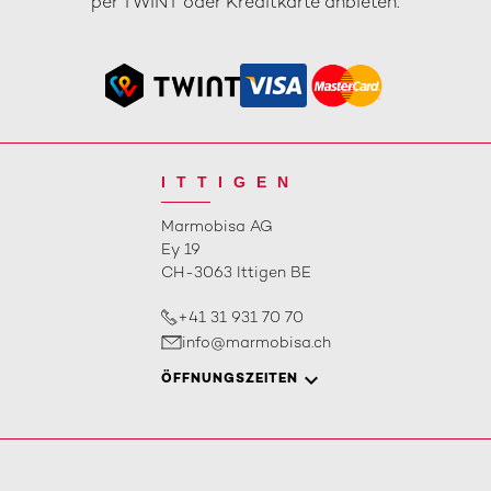
per TWINT oder Kreditkarte anbieten.
ITTIGEN
Marmobisa AG
Ey 19
CH-3063 Ittigen BE
+41 31 931 70 70
info@marmobisa.ch
ÖFFNUNGSZEITEN