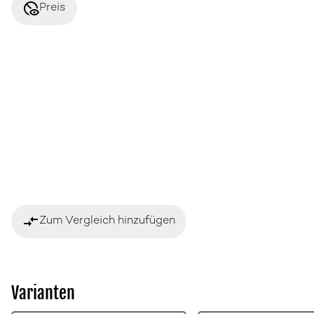
disabled_visible
Preis
compare_arrows
Zum Vergleich hinzufügen
Varianten