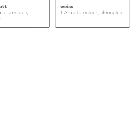
att
weiss
maturenloch,
1 Armaturenloch, cleanplus
d