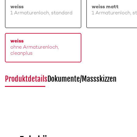
weiss
weiss matt
1 Armaturenloch, standard
1 Armaturenloch, s
weiss
ohne Armaturenloch,
cleanplus
Produktdetails
Dokumente/Massskizzen