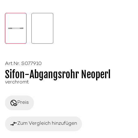
Art.Nr. S077910
Sifon-Abgangsrohr Neoperl
verchromt
disabled_visible
Preis
compare_arrows
Zum Vergleich hinzufügen