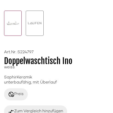
Art.Nr. S224797
Doppelwaschtisch Ino
weiss
SaphirKeramik
unterbaufähig, mit Überlauf
disabled_visible
Preis
compare_arrows
Zum Vergleich hinzufügen