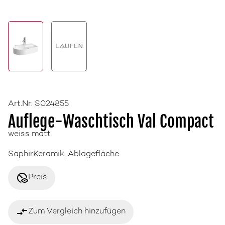
Art.Nr. S024855
Auflege-Waschtisch Val Compact
weiss matt
SaphirKeramik, Ablagefläche
disabled_visible
Preis
compare_arrows
Zum Vergleich hinzufügen