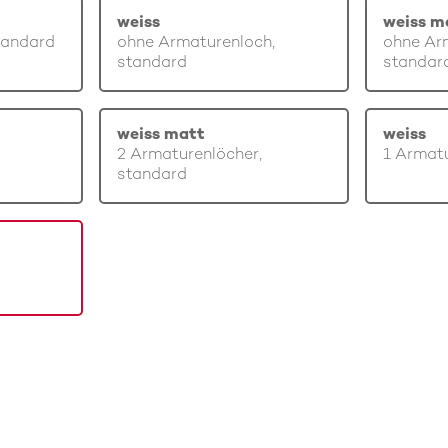
weiss
weiss m
tandard
ohne Armaturenloch,
ohne Ar
standard
standar
weiss matt
weiss
2 Armaturenlöcher,
1 Armatu
standard