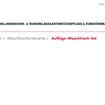
Info
WELLNESS
BODEN- & WANDBELÄGE
GARTEN
KÜCHE
PFLEGE & ZUBEHÖR
ERS
l
Waschtische Keramik
Auflege-Waschtisch Val