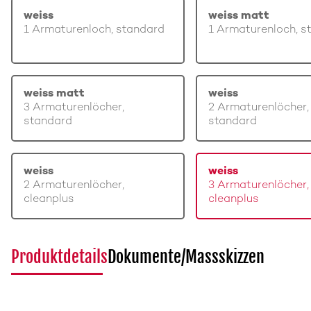
weiss
weiss matt
1 Armaturenloch, standard
1 Armaturenloch, s
weiss matt
weiss
3 Armaturenlöcher,
2 Armaturenlöcher,
standard
standard
weiss
weiss
2 Armaturenlöcher,
3 Armaturenlöcher,
cleanplus
cleanplus
Produktdetails
Dokumente/Massskizzen