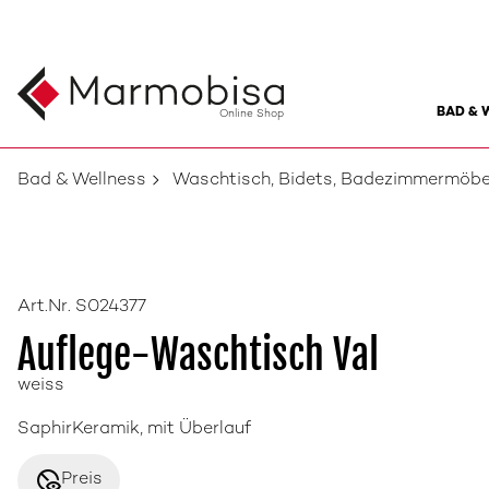
BAD & 
Online Shop
Bad & Wellness
Waschtisch, Bidets, Badezimmermöbe
Art.Nr. S024377
Auflege-Waschtisch Val
weiss
SaphirKeramik, mit Überlauf
disabled_visible
Preis