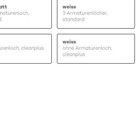
att
weiss
maturenloch,
3 Armaturenlöcher,
d
standard
weiss
renloch, cleanplus
ohne Armaturenloch,
cleanplus