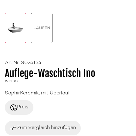
Art.Nr. S024154
Auflege-Waschtisch Ino
weiss
SaphirKeramik, mit Überlauf
disabled_visible
Preis
compare_arrows
Zum Vergleich hinzufügen