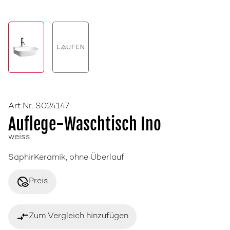
Art.Nr. S024147
Auflege-Waschtisch Ino
weiss
SaphirKeramik, ohne Überlauf
disabled_visible
Preis
compare_arrows
Zum Vergleich hinzufügen