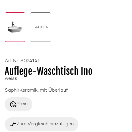
Art.Nr. S024141
Auflege-Waschtisch Ino
weiss
SaphirKeramik, mit Überlauf
disabled_visible
Preis
compare_arrows
Zum Vergleich hinzufügen