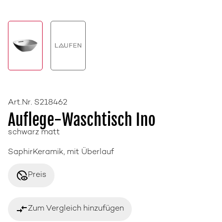
Art.Nr. S218462
Auflege-Waschtisch Ino
schwarz matt
SaphirKeramik, mit Überlauf
disabled_visible
Preis
compare_arrows
Zum Vergleich hinzufügen