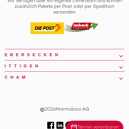
Wir verfügen über ein eigenes Lieferteam und können
zusätzlich Pakete per Post oder per Spedition
versenden.
EBERSECKEN
ITTIGEN
CHAM
2026
Marmobisa AG
copyright
calendar_today
Termin vereinbaren