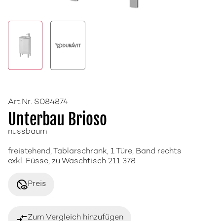
Art.Nr. S084874
Unterbau Brioso
nussbaum
freistehend, Tablarschrank, 1 Türe, Band rechts
exkl. Füsse, zu Waschtisch 211 378
disabled_visible
Preis
compare_arrows
Zum Vergleich hinzufügen