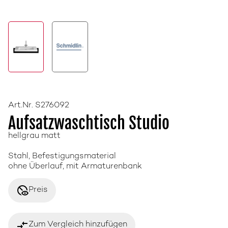
Art.Nr. S276092
Aufsatzwaschtisch Studio
hellgrau matt
Stahl, Befestigungsmaterial
ohne Überlauf, mit Armaturenbank
disabled_visible
Preis
compare_arrows
Zum Vergleich hinzufügen