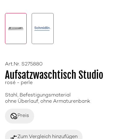
Art.Nr. S275880
Aufsatzwaschtisch Studio
rosé - perle
Stahl, Befestigungsmaterial
ohne Überlauf, ohne Armaturenbank
disabled_visible
Preis
compare_arrows
Zum Vergleich hinzufügen