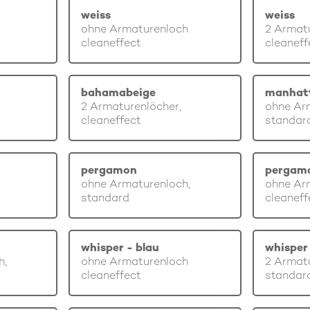
weiss
weiss
ohne Armaturenloch
2 Armatu
cleaneffect
cleaneff
bahamabeige
manhat
2 Armaturenlöcher,
ohne Ar
cleaneffect
standar
pergamon
pergam
ohne Armaturenloch,
ohne Ar
standard
cleaneff
whisper - blau
whisper 
h,
ohne Armaturenloch
2 Armatu
cleaneffect
standar