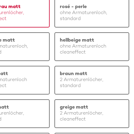
rau matt
rosé - perle
renlöcher,
ohne Armaturenloch,
ect
standard
ge matt
hellbeige matt
maturenloch,
ohne Armaturenloch
d
cleaneffect
att
braun matt
maturenloch
2 Armaturenlöcher,
ect
standard
matt
greige matt
renlöcher,
2 Armaturenlöcher,
d
cleaneffect