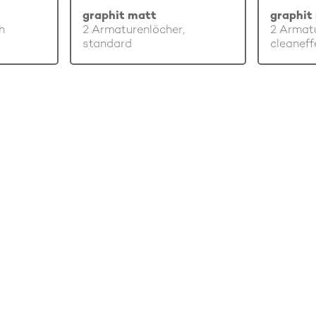
graphit matt
graphit
h
2 Armaturenlöcher,
2 Armatu
standard
cleaneff