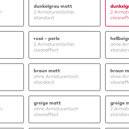
dunkelgrau matt
dunkelg
h
2 Armaturenlöcher,
2 Armatu
standard
cleaneff
rosé - perle
hellbei
2 Armaturenlöcher,
ohne Ar
cleaneffect
standar
braun matt
braun m
ohne Armaturenloch,
ohne Ar
standard
cleaneff
greige matt
greige 
h,
ohne Armaturenloch
2 Armatu
cleaneffect
standar