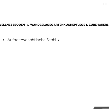
Info
WELLNESS
BODEN- & WANDBELÄGE
GARTEN
KÜCHE
PFLEGE & ZUBEHÖR
ERS
l
Aufsatzwaschtische Stahl