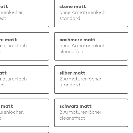
att
stone matt
renlöcher,
ohne Armaturenloch,
ect
standard
re matt
cashmere matt
maturenloch,
ohne Armaturenloch
d
cleaneffect
att
silber matt
maturenloch
2 Armaturenlöcher,
ect
standard
 matt
schwarz matt
renlöcher,
2 Armaturenlöcher,
d
cleaneffect