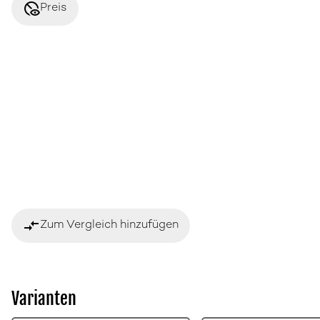
disabled_visible
Preis
compare_arrows
Zum Vergleich hinzufügen
Varianten