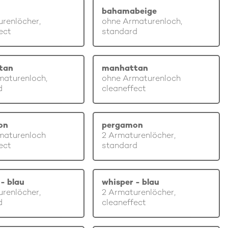
bahamabeige
renlöcher,
ohne Armaturenloch,
ect
standard
tan
manhattan
maturenloch,
ohne Armaturenloch
d
cleaneffect
on
pergamon
maturenloch
2 Armaturenlöcher,
ect
standard
- blau
whisper - blau
renlöcher,
2 Armaturenlöcher,
d
cleaneffect