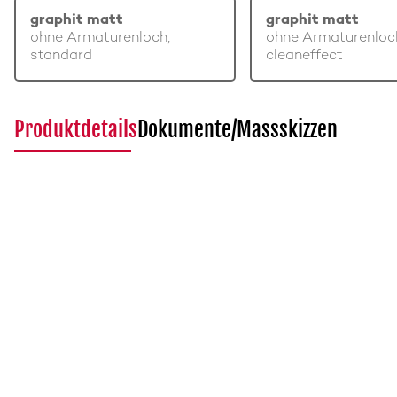
graphit matt
graphit matt
ohne Armaturenloch,
ohne Armaturenloc
standard
cleaneffect
Produktdetails
Dokumente/Massskizzen