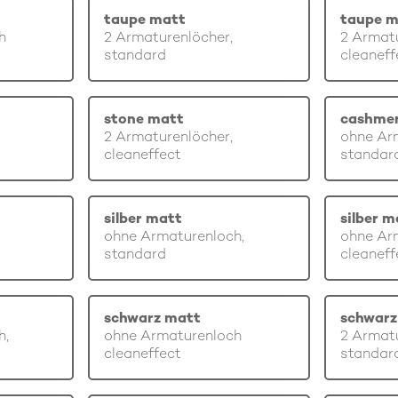
taupe matt
taupe m
h
2 Armaturenlöcher,
2 Armatu
standard
cleaneff
stone matt
cashme
2 Armaturenlöcher,
ohne Ar
cleaneffect
standar
silber matt
silber m
ohne Armaturenloch,
ohne Ar
standard
cleaneff
schwarz matt
schwarz
h,
ohne Armaturenloch
2 Armatu
cleaneffect
standar