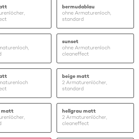
att
bermudablau
renlöcher,
ohne Armaturenloch,
ect
standard
sunset
maturenloch,
ohne Armaturenloch
d
cleaneffect
att
beige matt
maturenloch
2 Armaturenlöcher,
ect
standard
u matt
hellgrau matt
renlöcher,
2 Armaturenlöcher,
d
cleaneffect