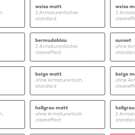
weiss matt
weiss m
h
2 Armaturenlöcher,
2 Armatu
standard
cleaneff
bermudablau
sunset
2 Armaturenlöcher,
ohne Ar
cleaneffect
standar
beige matt
beige m
ohne Armaturenloch,
ohne Ar
standard
cleaneff
hellgrau matt
hellgra
h,
ohne Armaturenloch
2 Armatu
cleaneffect
standar