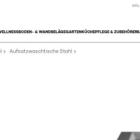
Info
WELLNESS
BODEN- & WANDBELÄGE
GARTEN
KÜCHE
PFLEGE & ZUBEHÖR
ERS
l
Aufsatzwaschtische Stahl