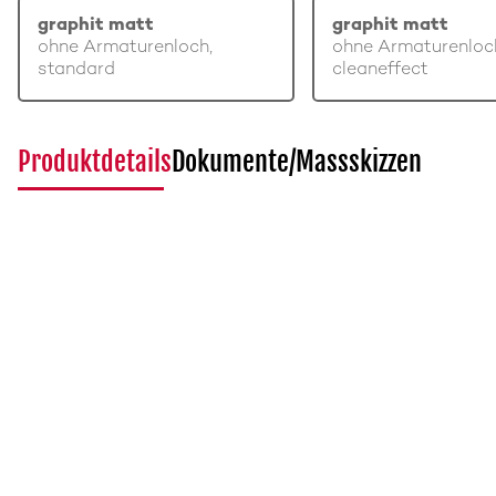
graphit matt
graphit matt
ohne Armaturenloch,
ohne Armaturenloc
standard
cleaneffect
Produktdetails
Dokumente/Massskizzen