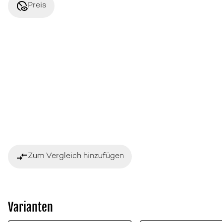
disabled_visible
Preis
compare_arrows
Zum Vergleich hinzufügen
Varianten