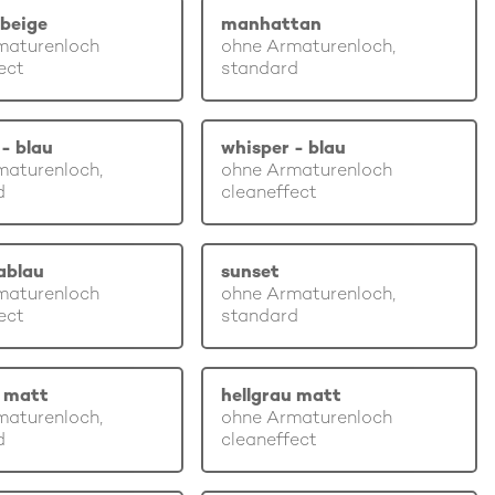
beige
manhattan
maturenloch
ohne Armaturenloch,
ect
standard
- blau
whisper - blau
maturenloch,
ohne Armaturenloch
d
cleaneffect
ablau
sunset
maturenloch
ohne Armaturenloch,
ect
standard
u matt
hellgrau matt
maturenloch,
ohne Armaturenloch
d
cleaneffect