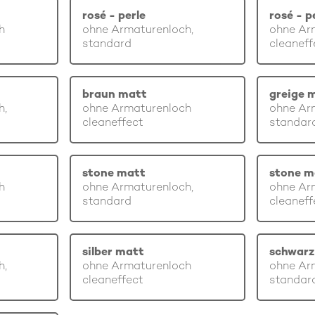
rosé - perle
rosé - p
h
ohne Armaturenloch,
ohne Ar
standard
cleaneff
braun matt
greige 
h,
ohne Armaturenloch
ohne Ar
cleaneffect
standar
stone matt
stone m
h
ohne Armaturenloch,
ohne Ar
standard
cleaneff
silber matt
schwarz
h,
ohne Armaturenloch
ohne Ar
cleaneffect
standar