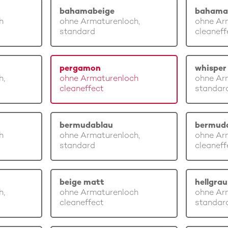
bahamabeige
bahama
h
ohne Armaturenloch,
ohne Ar
standard
cleaneff
pergamon
whisper 
h,
ohne Armaturenloch
ohne Ar
cleaneffect
standar
bermudablau
bermud
h
ohne Armaturenloch,
ohne Ar
standard
cleaneff
beige matt
hellgra
h,
ohne Armaturenloch
ohne Ar
cleaneffect
standar