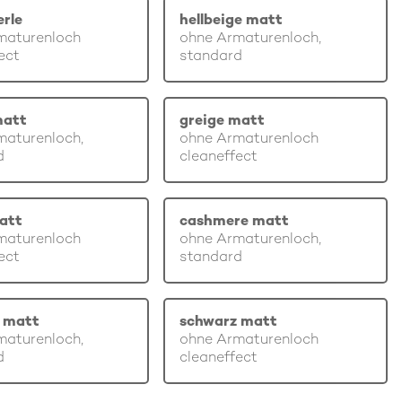
erle
hellbeige matt
maturenloch
ohne Armaturenloch,
ect
standard
matt
greige matt
maturenloch,
ohne Armaturenloch
d
cleaneffect
att
cashmere matt
maturenloch
ohne Armaturenloch,
ect
standard
 matt
schwarz matt
maturenloch,
ohne Armaturenloch
d
cleaneffect