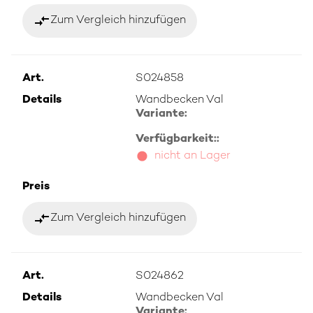
compare_arrows
Zum Vergleich hinzufügen
Art.
S024858
Details
Wandbecken Val
Variante:
Verfügbarkeit::
nicht an Lager
Preis
compare_arrows
Zum Vergleich hinzufügen
Art.
S024862
Details
Wandbecken Val
Variante: