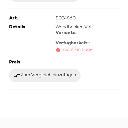
Art.
S024860
Details
Wandbecken Val
Variante:
Verfügbarkeit::
nicht an Lager
Preis
compare_arrows
Zum Vergleich hinzufügen