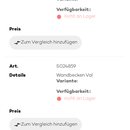
Verfügbarkeit::
nicht an Lager
Preis
compare_arrows
Zum Vergleich hinzufügen
Art.
S024859
Details
Wandbecken Val
Variante:
Verfügbarkeit::
nicht an Lager
Preis
compare_arrows
Zum Vergleich hinzufügen