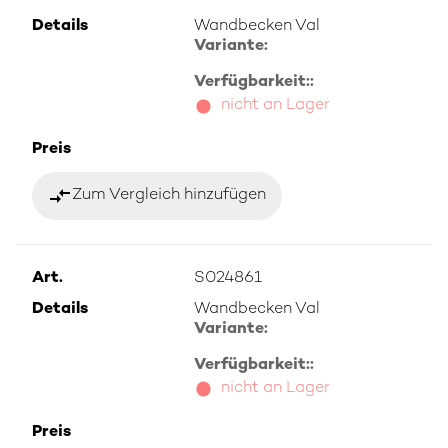
Details
Wandbecken Val
Variante:
Verfügbarkeit::
nicht an Lager
Preis
compare_arrows
Zum Vergleich hinzufügen
Art.
S024861
Details
Wandbecken Val
Variante:
Verfügbarkeit::
nicht an Lager
Preis