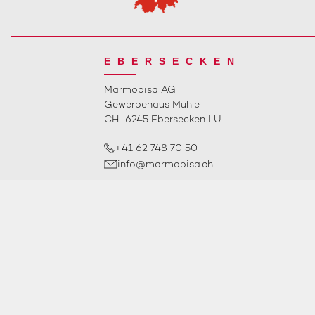
EBERSECKEN
Marmobisa AG
Gewerbehaus Mühle
CH-6245 Ebersecken LU
+41 62 748 70 50
info@marmobisa.ch
ÖFFNUNGSZEITEN
2026
Marmobisa AG
copyright