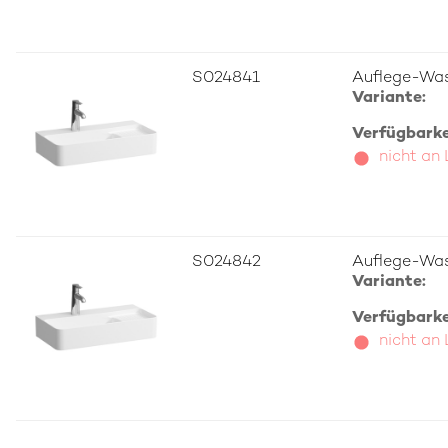
S024841
Auflege-Wa
Variante:
Verfügbarkei
nicht an
S024842
Auflege-Wa
Variante:
Verfügbarkei
nicht an