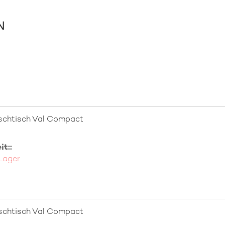
schtisch Val Compact
t::
 Lager
schtisch Val Compact