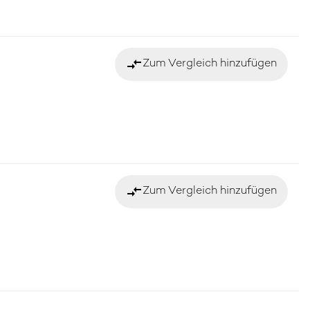
compare_arrows
Zum Vergleich hinzufügen
compare_arrows
Zum Vergleich hinzufügen