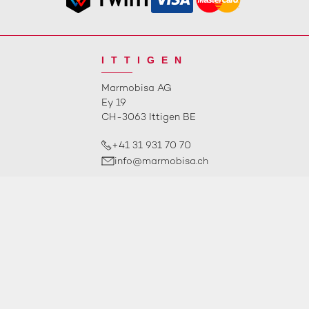
ITTIGEN
Marmobisa AG
Ey 19
CH-3063 Ittigen BE
+41 31 931 70 70
info@marmobisa.ch
ÖFFNUNGSZEITEN