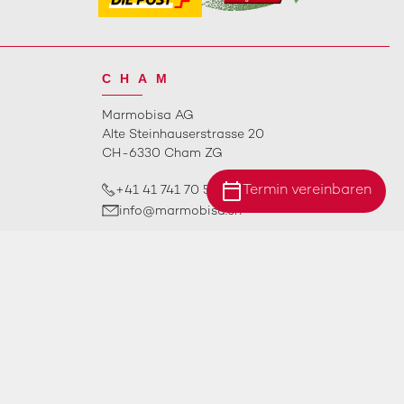
CHAM
Marmobisa AG
Alte Steinhauserstrasse 20
CH-6330 Cham ZG
calendar_today
Termin vereinbaren
+41 41 741 70 50
info@marmobisa.ch
Standort Ebersecken
ÖFFNUNGSZEITEN
Standort Ittigen
Standort Cham
Impressum
AGB
Datenschutz