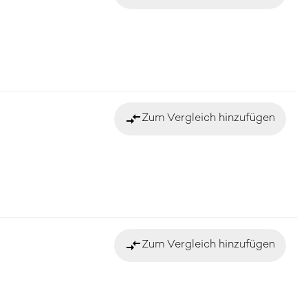
compare_arrows
Zum Vergleich hinzufügen
compare_arrows
Zum Vergleich hinzufügen