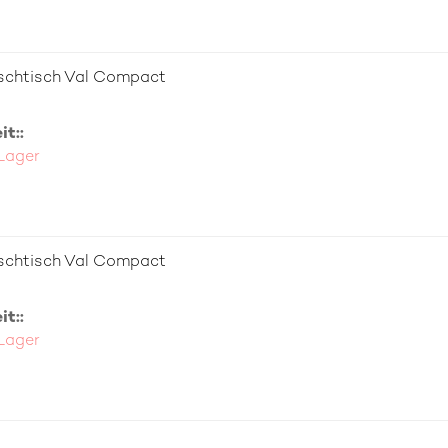
schtisch Val Compact
t::
 Lager
schtisch Val Compact
t::
 Lager