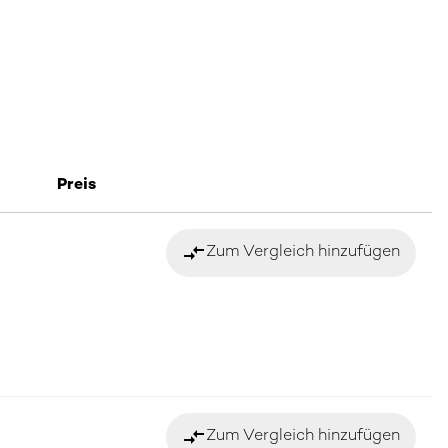
Preis
compare_arrows
Zum Vergleich hinzufügen
compare_arrows
Zum Vergleich hinzufügen