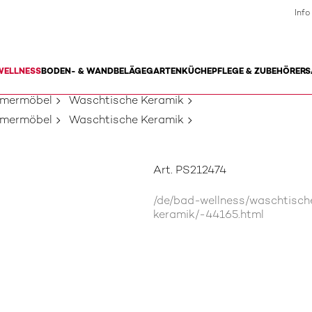
Info
WELLNESS
BODEN- & WANDBELÄGE
GARTEN
KÜCHE
PFLEGE & ZUBEHÖR
ERS
mmermöbel
Waschtische Keramik
mmermöbel
Waschtische Keramik
Art. PS212474
/de/bad-wellness/waschtisc
keramik/-44165.html