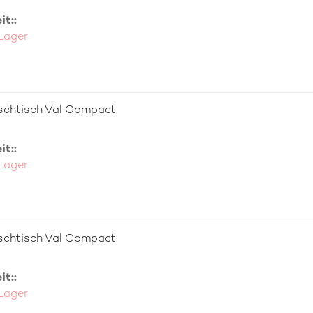
t::
 Lager
schtisch Val Compact
t::
 Lager
schtisch Val Compact
t::
 Lager