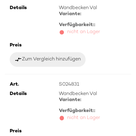
Details
Wandbecken Val
Variante:
Verfügbarkeit::
nicht an Lager
Preis
compare_arrows
Zum Vergleich hinzufügen
Art.
S024831
Details
Wandbecken Val
Variante:
Verfügbarkeit::
nicht an Lager
Preis