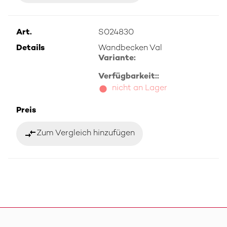
Art.
S024830
Details
Wandbecken Val
Variante:
Verfügbarkeit::
nicht an Lager
Preis
compare_arrows
Zum Vergleich hinzufügen