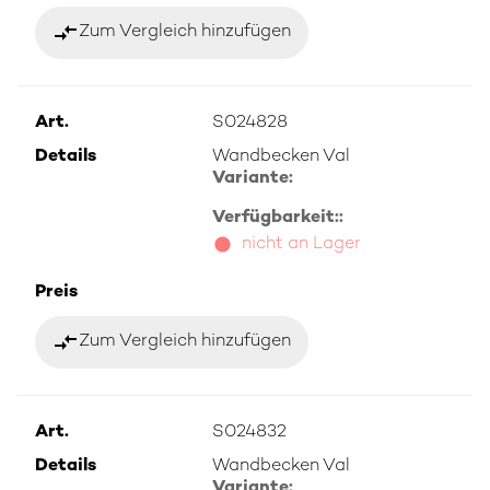
compare_arrows
Zum Vergleich hinzufügen
Art.
S024828
Details
Wandbecken Val
Variante:
Verfügbarkeit::
nicht an Lager
Preis
compare_arrows
Zum Vergleich hinzufügen
Art.
S024832
Details
Wandbecken Val
Variante: