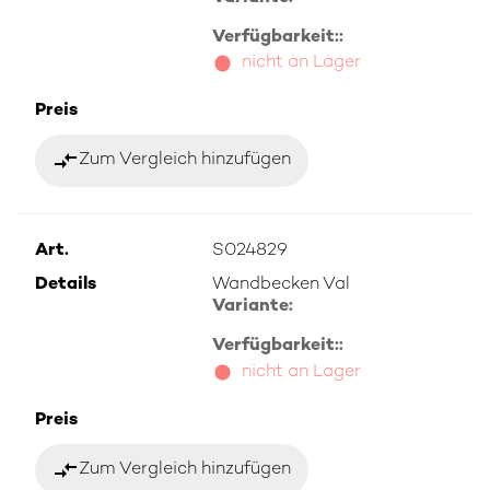
Verfügbarkeit::
nicht an Lager
Preis
compare_arrows
Zum Vergleich hinzufügen
Art.
S024829
Details
Wandbecken Val
Variante:
Verfügbarkeit::
nicht an Lager
Preis
compare_arrows
Zum Vergleich hinzufügen