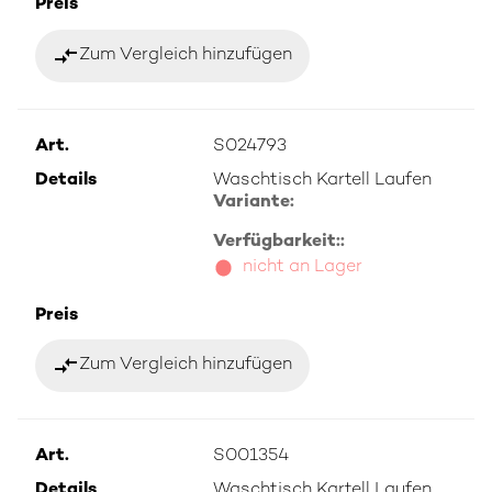
Preis
compare_arrows
Zum Vergleich hinzufügen
Art.
S024793
Details
Waschtisch Kartell Laufen
Variante:
Verfügbarkeit::
nicht an Lager
Preis
compare_arrows
Zum Vergleich hinzufügen
Art.
S001354
Details
Waschtisch Kartell Laufen