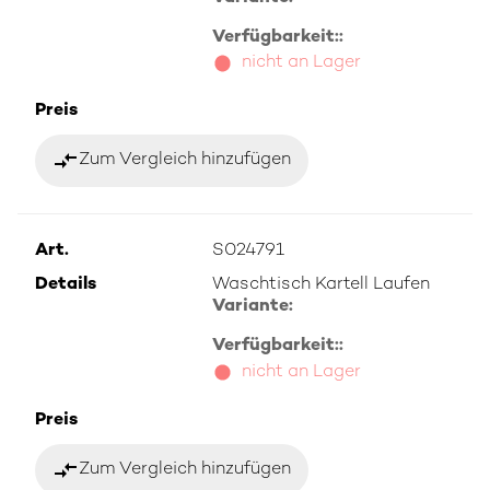
Verfügbarkeit::
nicht an Lager
Preis
compare_arrows
Zum Vergleich hinzufügen
Art.
S024791
Details
Waschtisch Kartell Laufen
Variante:
Verfügbarkeit::
nicht an Lager
Preis
compare_arrows
Zum Vergleich hinzufügen