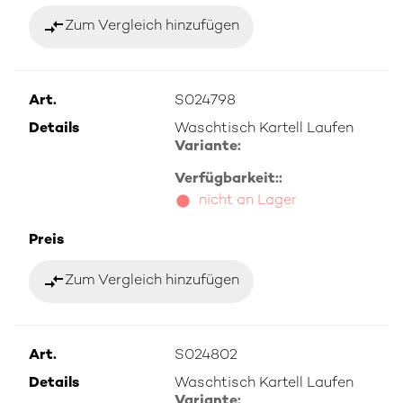
compare_arrows
Zum Vergleich hinzufügen
Art.
S024798
Details
Waschtisch Kartell Laufen
Variante:
Verfügbarkeit::
nicht an Lager
Preis
compare_arrows
Zum Vergleich hinzufügen
Art.
S024802
Details
Waschtisch Kartell Laufen
Variante: