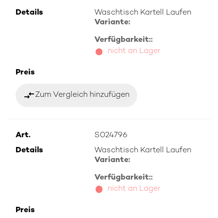
Details
Waschtisch Kartell Laufen
Variante:
Verfügbarkeit::
nicht an Lager
Preis
compare_arrows
Zum Vergleich hinzufügen
Art.
S024796
Details
Waschtisch Kartell Laufen
Variante:
Verfügbarkeit::
nicht an Lager
Preis