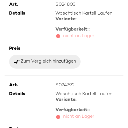
Art.
S024803
Details
Waschtisch Kartell Laufen
Variante:
Verfügbarkeit::
nicht an Lager
Preis
compare_arrows
Zum Vergleich hinzufügen
Art.
S024792
Details
Waschtisch Kartell Laufen
Variante:
Verfügbarkeit::
nicht an Lager