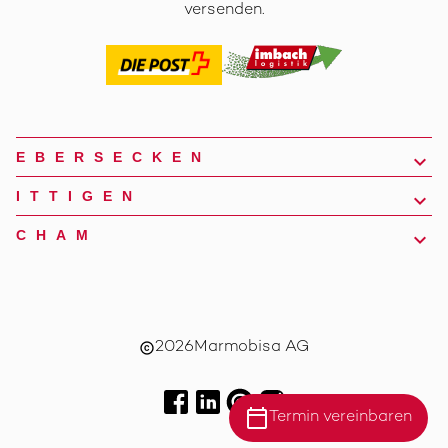
versenden.
EBERSECKEN
ITTIGEN
CHAM
2026
Marmobisa AG
copyright
calendar_today
Termin vereinbaren