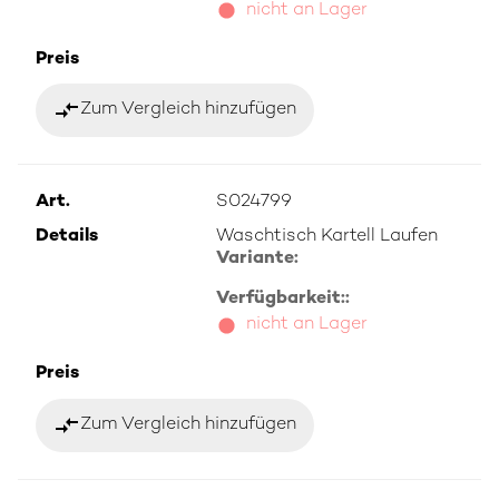
nicht an Lager
Preis
compare_arrows
Zum Vergleich hinzufügen
Art.
S024799
Details
Waschtisch Kartell Laufen
Variante:
Verfügbarkeit::
nicht an Lager
Preis
compare_arrows
Zum Vergleich hinzufügen