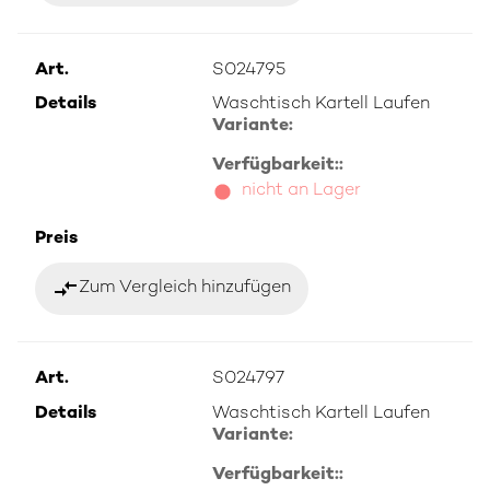
Art.
S024795
Details
Waschtisch Kartell Laufen
Variante:
Verfügbarkeit::
nicht an Lager
Preis
compare_arrows
Zum Vergleich hinzufügen
Art.
S024797
Details
Waschtisch Kartell Laufen
Variante:
Verfügbarkeit::