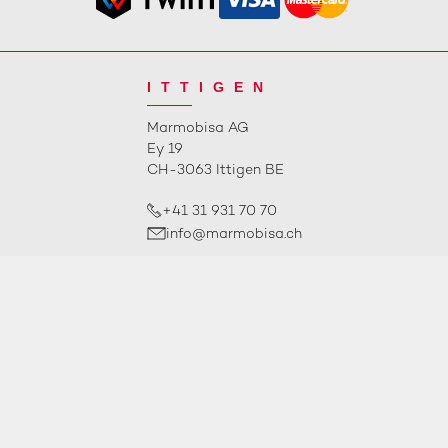
ITTIGEN
Marmobisa AG
Ey 19
CH-3063 Ittigen BE
+41 31 931 70 70
info@marmobisa.ch
ÖFFNUNGSZEITEN