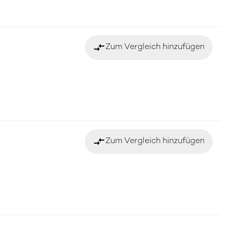
compare_arrows
Zum Vergleich hinzufügen
compare_arrows
Zum Vergleich hinzufügen