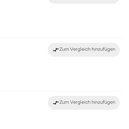
compare_arrows
Zum Vergleich hinzufügen
compare_arrows
Zum Vergleich hinzufügen