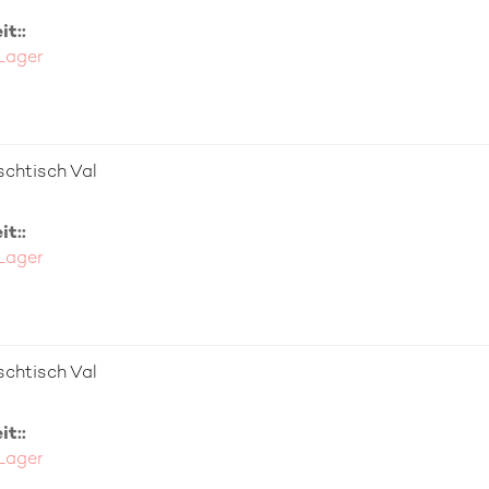
t::
 Lager
chtisch Val
t::
 Lager
chtisch Val
t::
 Lager