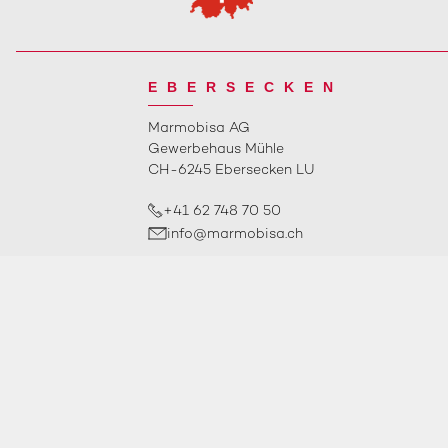
EBERSECKEN
Marmobisa AG
Gewerbehaus Mühle
CH-6245 Ebersecken LU
+41 62 748 70 50
info@marmobisa.ch
ÖFFNUNGSZEITEN
2026
Marmobisa AG
copyright