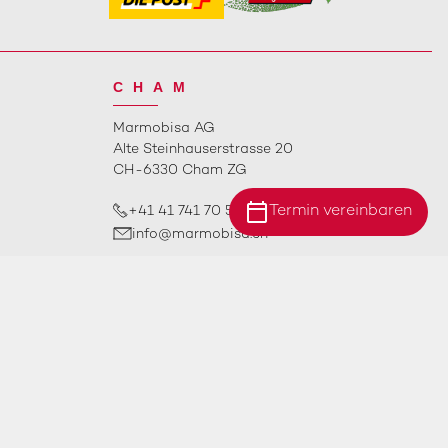
CHAM
Marmobisa AG
Alte Steinhauserstrasse 20
CH-6330 Cham ZG
calendar_today
Termin vereinbaren
+41 41 741 70 50
info@marmobisa.ch
Standort Ebersecken
ÖFFNUNGSZEITEN
Standort Ittigen
Standort Cham
Impressum
AGB
Datenschutz