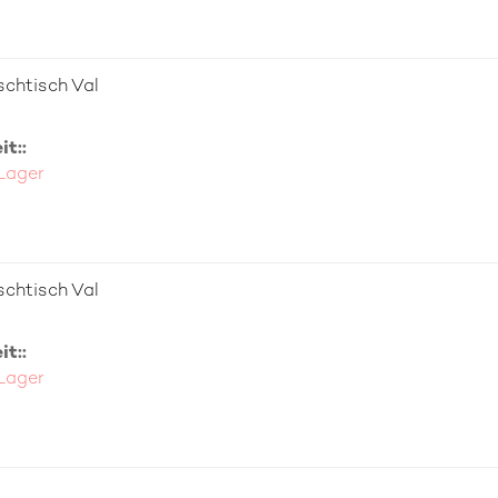
chtisch Val
t::
 Lager
chtisch Val
t::
 Lager