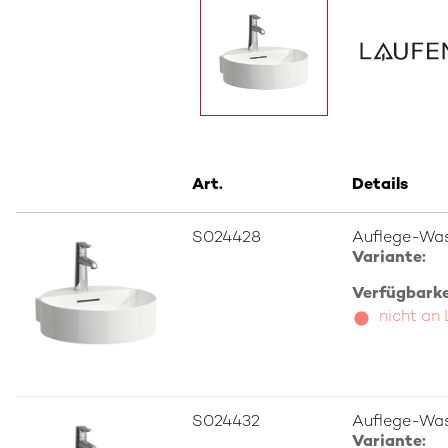
Art.
Details
S024428
Auflege-Was
Variante:
Verfügbarkei
nicht an
S024432
Auflege-Was
Variante: