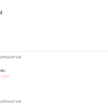
chtisch Val
t::
 Lager
chtisch Val