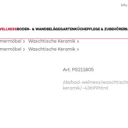
Info
WELLNESS
BODEN- & WANDBELÄGE
GARTEN
KÜCHE
PFLEGE & ZUBEHÖR
ERS
mmermöbel
Waschtische Keramik
mmermöbel
Waschtische Keramik
Art. PS211805
/de/bad-wellness/waschtisc
keramik/-43699.html