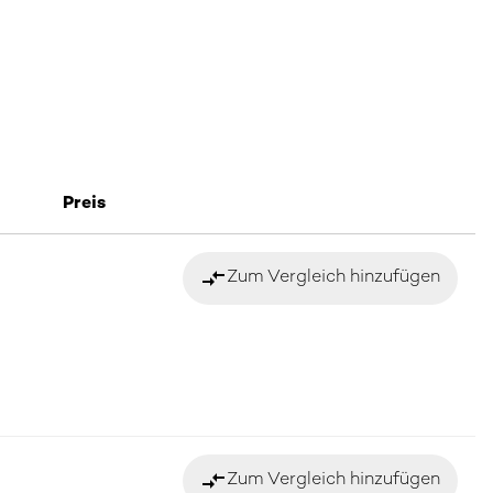
Preis
compare_arrows
Zum Vergleich hinzufügen
compare_arrows
Zum Vergleich hinzufügen