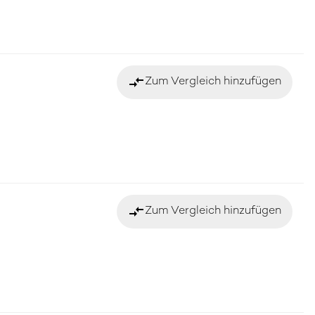
compare_arrows
Zum Vergleich hinzufügen
compare_arrows
Zum Vergleich hinzufügen