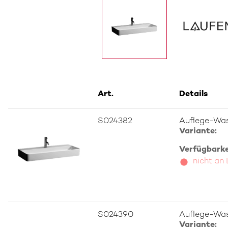
Art.
Details
S024382
Auflege-Was
Variante:
Verfügbarkei
nicht an
S024390
Auflege-Was
Variante: