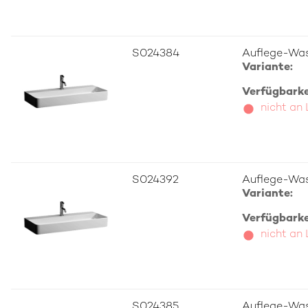
S024384
Auflege-Was
Variante:
Verfügbarkei
nicht an
S024392
Auflege-Was
Variante:
Verfügbarkei
nicht an
S024385
Auflege-Was