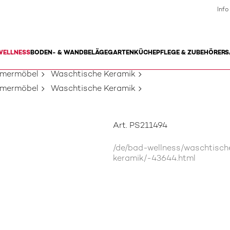
Info
WELLNESS
BODEN- & WANDBELÄGE
GARTEN
KÜCHE
PFLEGE & ZUBEHÖR
ERS
mmermöbel
Waschtische Keramik
mmermöbel
Waschtische Keramik
Art. PS211494
/de/bad-wellness/waschtisc
keramik/-43644.html