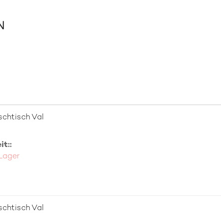
chtisch Val
t::
 Lager
chtisch Val