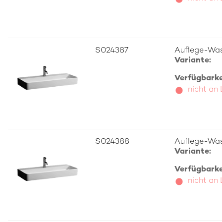
S024387
Auflege-Was
Variante:
Verfügbarkei
nicht an
S024388
Auflege-Was
Variante:
Verfügbarkei
nicht an