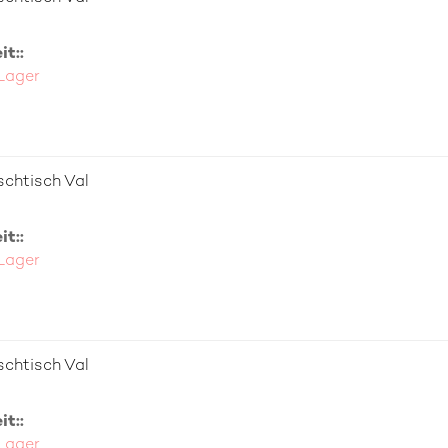
t::
 Lager
chtisch Val
t::
 Lager
chtisch Val
t::
 Lager