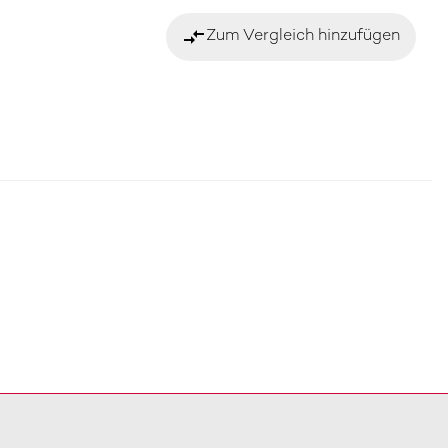
compare_arrows
Zum Vergleich hinzufügen