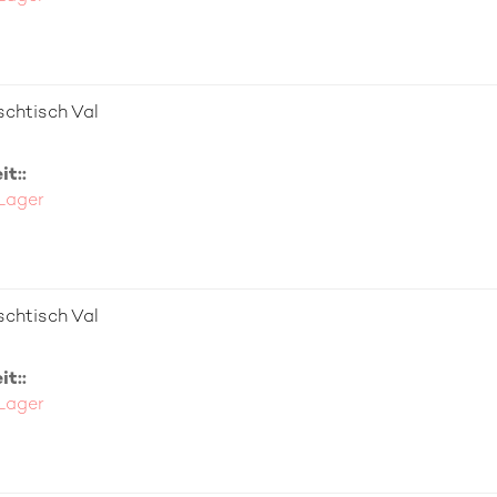
chtisch Val
t::
 Lager
chtisch Val
t::
 Lager