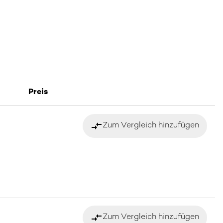
Preis
compare_arrows
Zum Vergleich hinzufügen
compare_arrows
Zum Vergleich hinzufügen