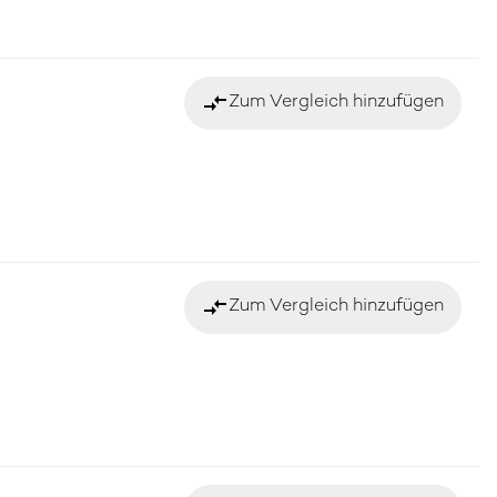
compare_arrows
Zum Vergleich hinzufügen
compare_arrows
Zum Vergleich hinzufügen