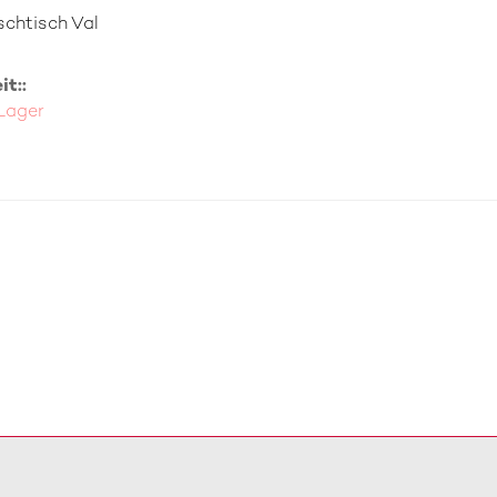
chtisch Val
t::
 Lager