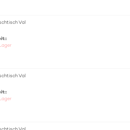
chtisch Val
t::
 Lager
chtisch Val
t::
 Lager
chtisch Val