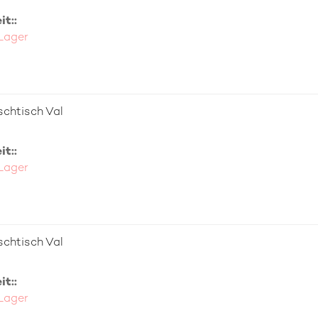
t::
 Lager
chtisch Val
t::
 Lager
chtisch Val
t::
 Lager