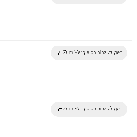
compare_arrows
Zum Vergleich hinzufügen
compare_arrows
Zum Vergleich hinzufügen