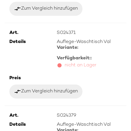
compare_arrows
Zum Vergleich hinzufügen
Art.
S024371
Details
Auflege-Waschtisch Val
Variante:
Verfügbarkeit::
nicht an Lager
Preis
compare_arrows
Zum Vergleich hinzufügen
Art.
S024379
Details
Auflege-Waschtisch Val
Variante: