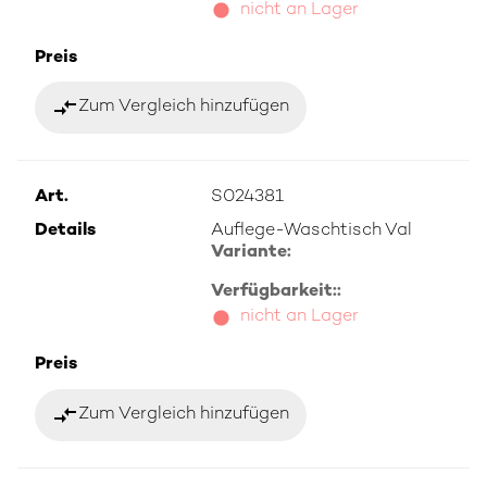
nicht an Lager
Preis
compare_arrows
Zum Vergleich hinzufügen
Art.
S024381
Details
Auflege-Waschtisch Val
Variante:
Verfügbarkeit::
nicht an Lager
Preis
compare_arrows
Zum Vergleich hinzufügen