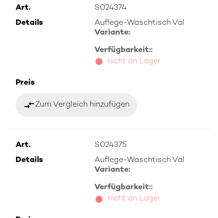
Art.
S024374
Details
Auflege-Waschtisch Val
Variante:
Verfügbarkeit::
nicht an Lager
Preis
compare_arrows
Zum Vergleich hinzufügen
Art.
S024375
Details
Auflege-Waschtisch Val
Variante:
Verfügbarkeit::
nicht an Lager