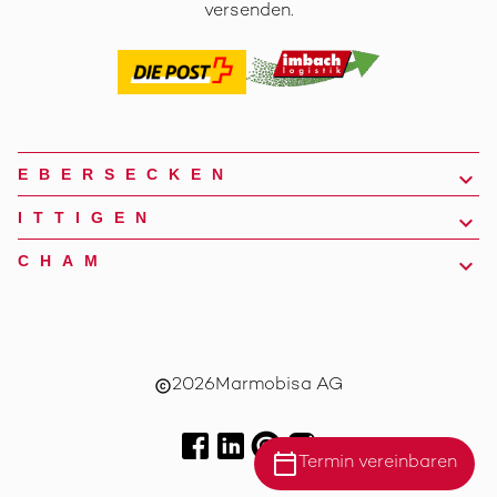
versenden.
EBERSECKEN
ITTIGEN
CHAM
2026
Marmobisa AG
copyright
calendar_today
Termin vereinbaren