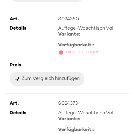
Art.
S024380
Details
Auflege-Waschtisch Val
Variante:
Verfügbarkeit::
nicht an Lager
Preis
compare_arrows
Zum Vergleich hinzufügen
Art.
S024373
Details
Auflege-Waschtisch Val
Variante:
Verfügbarkeit::