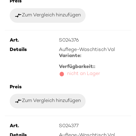
Preis
compare_arrows
Zum Vergleich hinzufügen
Art.
S024376
Details
Auflege-Waschtisch Val
Variante:
Verfügbarkeit::
nicht an Lager
Preis
compare_arrows
Zum Vergleich hinzufügen
Art.
S024377
Details
Auflege-Waschtisch Val