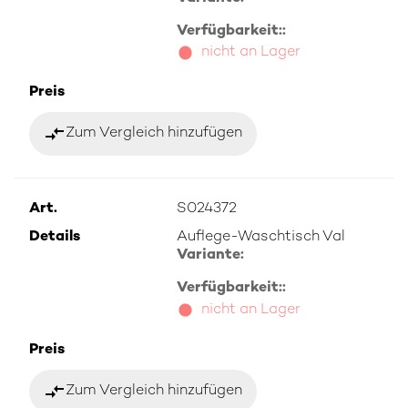
Verfügbarkeit::
nicht an Lager
Preis
compare_arrows
Zum Vergleich hinzufügen
Art.
S024372
Details
Auflege-Waschtisch Val
Variante:
Verfügbarkeit::
nicht an Lager
Preis
compare_arrows
Zum Vergleich hinzufügen