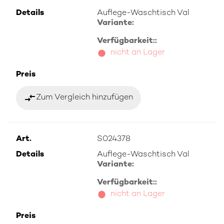
Details
Auflege-Waschtisch Val
Variante:
Verfügbarkeit::
nicht an Lager
Preis
compare_arrows
Zum Vergleich hinzufügen
Art.
S024378
Details
Auflege-Waschtisch Val
Variante:
Verfügbarkeit::
nicht an Lager
Preis