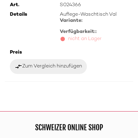
Art.
S024366
Details
Auflege-Waschtisch Val
Variante:
Verfügbarkeit::
nicht an Lager
Preis
compare_arrows
Zum Vergleich hinzufügen
SCHWEIZER ONLINE SHOP