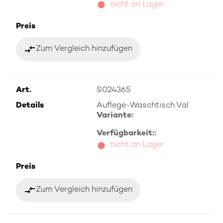
nicht an Lager
Preis
compare_arrows
Zum Vergleich hinzufügen
Art.
S024365
Details
Auflege-Waschtisch Val
Variante:
Verfügbarkeit::
nicht an Lager
Preis
compare_arrows
Zum Vergleich hinzufügen