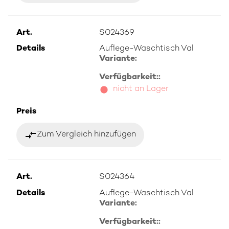
Art.
S024369
Details
Auflege-Waschtisch Val
Variante:
Verfügbarkeit::
nicht an Lager
Preis
compare_arrows
Zum Vergleich hinzufügen
Art.
S024364
Details
Auflege-Waschtisch Val
Variante:
Verfügbarkeit::