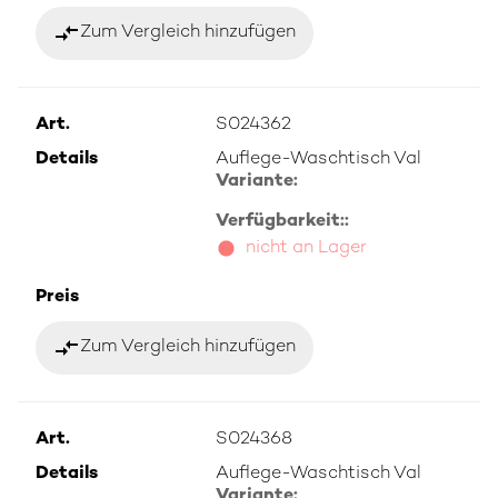
compare_arrows
Zum Vergleich hinzufügen
Art.
S024362
Details
Auflege-Waschtisch Val
Variante:
Verfügbarkeit::
nicht an Lager
Preis
compare_arrows
Zum Vergleich hinzufügen
Art.
S024368
Details
Auflege-Waschtisch Val
Variante: