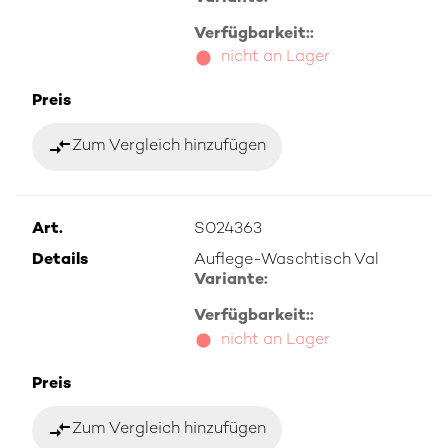
Verfügbarkeit::
nicht an Lager
Preis
compare_arrows
Zum Vergleich hinzufügen
Art.
S024363
Details
Auflege-Waschtisch Val
Variante:
Verfügbarkeit::
nicht an Lager
Preis
compare_arrows
Zum Vergleich hinzufügen