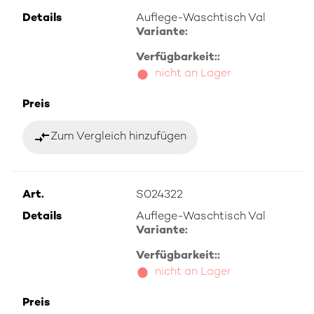
Details
Auflege-Waschtisch Val
Variante:
Verfügbarkeit::
nicht an Lager
Preis
compare_arrows
Zum Vergleich hinzufügen
Art.
S024322
Details
Auflege-Waschtisch Val
Variante:
Verfügbarkeit::
nicht an Lager
Preis