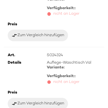
Verfügbarkeit::
nicht an Lager
Preis
compare_arrows
Zum Vergleich hinzufügen
Art.
S024324
Details
Auflege-Waschtisch Val
Variante:
Verfügbarkeit::
nicht an Lager
Preis
compare_arrows
Zum Vergleich hinzufügen