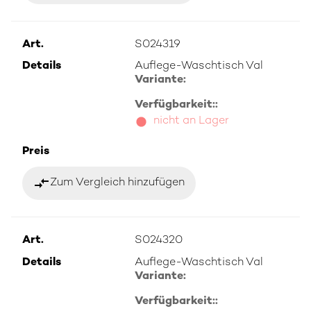
Art.
S024319
Details
Auflege-Waschtisch Val
Variante:
Verfügbarkeit::
nicht an Lager
Preis
compare_arrows
Zum Vergleich hinzufügen
Art.
S024320
Details
Auflege-Waschtisch Val
Variante:
Verfügbarkeit::