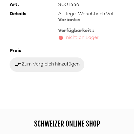
Art.
S001446
Details
Auflege-Waschtisch Val
Variante:
Verfügbarkeit::
nicht an Lager
Preis
compare_arrows
Zum Vergleich hinzufügen
SCHWEIZER ONLINE SHOP