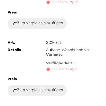
nicht an Lager
Preis
compare_arrows
Zum Vergleich hinzufügen
Art.
S024321
Details
Auflege-Waschtisch Val
Variante:
Verfügbarkeit::
nicht an Lager
Preis
compare_arrows
Zum Vergleich hinzufügen