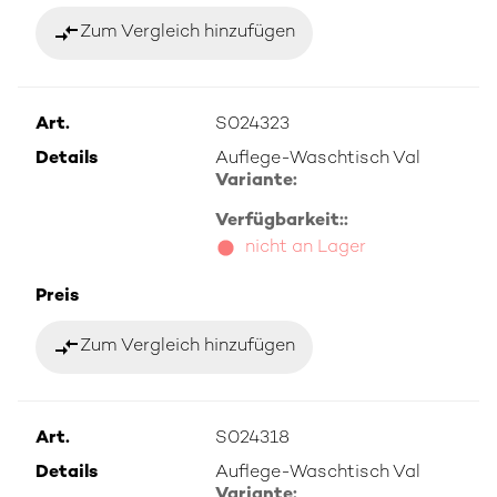
compare_arrows
Zum Vergleich hinzufügen
Art.
S024323
Details
Auflege-Waschtisch Val
Variante:
Verfügbarkeit::
nicht an Lager
Preis
compare_arrows
Zum Vergleich hinzufügen
Art.
S024318
Details
Auflege-Waschtisch Val
Variante: