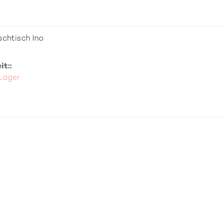
chtisch Ino
t::
 Lager