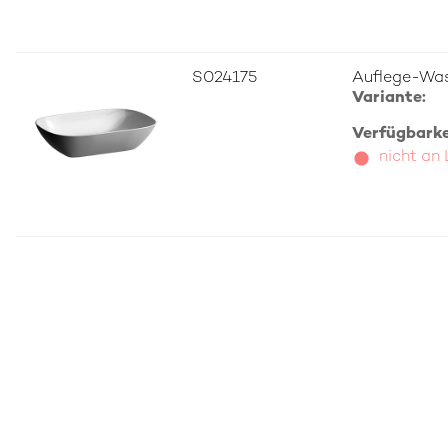
S024175
Auflege-Was
Variante:
Verfügbarkei
nicht an