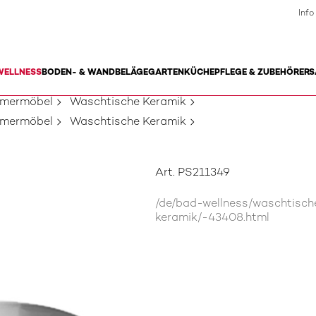
Info
WELLNESS
BODEN- & WANDBELÄGE
GARTEN
KÜCHE
PFLEGE & ZUBEHÖR
ERS
mmermöbel
Waschtische Keramik
mmermöbel
Waschtische Keramik
Art. PS211349
/de/bad-wellness/waschtisc
keramik/-43408.html