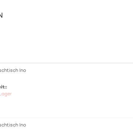
chtisch Ino
t::
 Lager
chtisch Ino