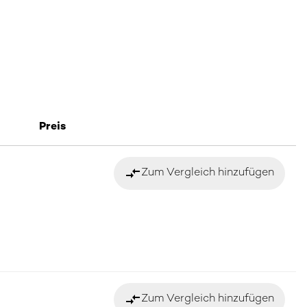
Preis
compare_arrows
Zum Vergleich hinzufügen
compare_arrows
Zum Vergleich hinzufügen