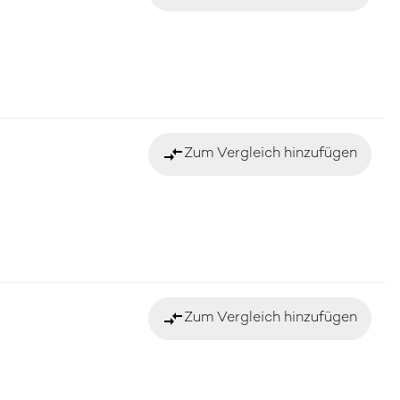
compare_arrows
Zum Vergleich hinzufügen
compare_arrows
Zum Vergleich hinzufügen