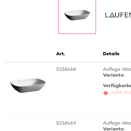
Art.
Details
S218468
Auflege-Was
Variante:
Verfügbarkei
nicht an
S218469
Auflege-Was
Variante: