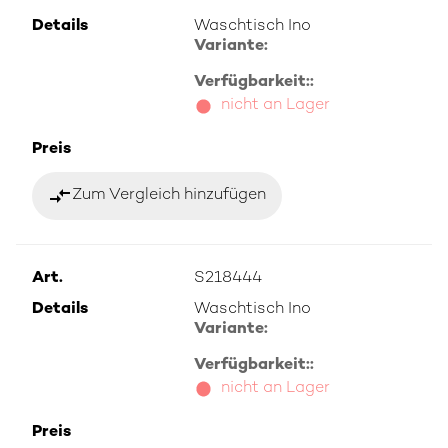
Details
Waschtisch Ino
Variante:
Verfügbarkeit::
nicht an Lager
Preis
compare_arrows
Zum Vergleich hinzufügen
Art.
S218444
Details
Waschtisch Ino
Variante:
Verfügbarkeit::
nicht an Lager
Preis