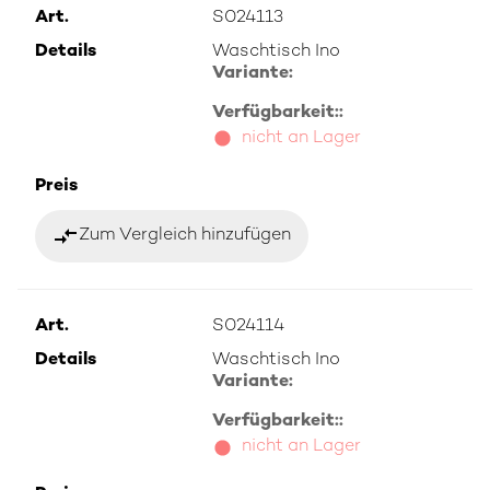
Art.
S024113
Details
Waschtisch Ino
Variante:
Verfügbarkeit::
nicht an Lager
Preis
compare_arrows
Zum Vergleich hinzufügen
Art.
S024114
Details
Waschtisch Ino
Variante:
Verfügbarkeit::
nicht an Lager