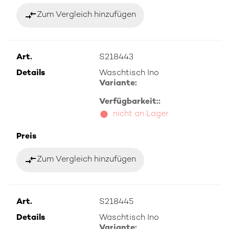
compare_arrows
Zum Vergleich hinzufügen
Art.
S218443
Details
Waschtisch Ino
Variante:
Verfügbarkeit::
nicht an Lager
Preis
compare_arrows
Zum Vergleich hinzufügen
Art.
S218445
Details
Waschtisch Ino
Variante: