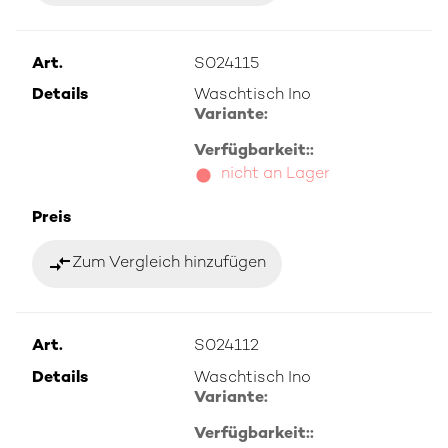
Art.
S024115
Details
Waschtisch Ino
Variante:
Verfügbarkeit::
nicht an Lager
Preis
compare_arrows
Zum Vergleich hinzufügen
Art.
S024112
Details
Waschtisch Ino
Variante:
Verfügbarkeit::