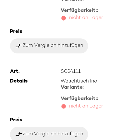
Verfügbarkeit::
nicht an Lager
Preis
compare_arrows
Zum Vergleich hinzufügen
Art.
S024111
Details
Waschtisch Ino
Variante:
Verfügbarkeit::
nicht an Lager
Preis
compare_arrows
Zum Vergleich hinzufügen