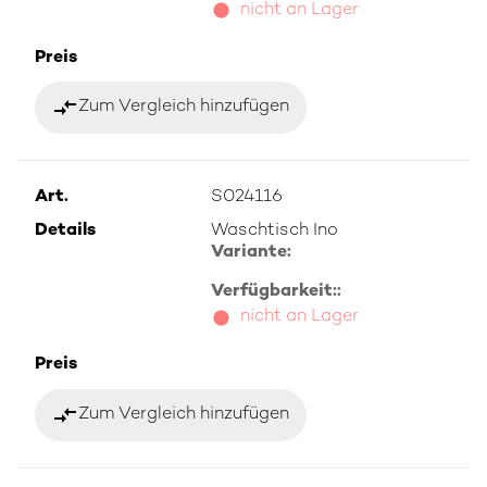
nicht an Lager
Preis
compare_arrows
Zum Vergleich hinzufügen
Art.
S024116
Details
Waschtisch Ino
Variante:
Verfügbarkeit::
nicht an Lager
Preis
compare_arrows
Zum Vergleich hinzufügen