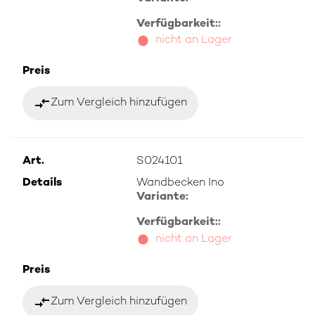
Verfügbarkeit::
nicht an Lager
Preis
compare_arrows
Zum Vergleich hinzufügen
Art.
S024101
Details
Wandbecken Ino
Variante:
Verfügbarkeit::
nicht an Lager
Preis
compare_arrows
Zum Vergleich hinzufügen