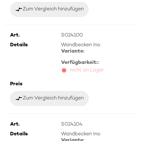
compare_arrows
Zum Vergleich hinzufügen
Art.
S024100
Details
Wandbecken Ino
Variante:
Verfügbarkeit::
nicht an Lager
Preis
compare_arrows
Zum Vergleich hinzufügen
Art.
S024104
Details
Wandbecken Ino
Variante: