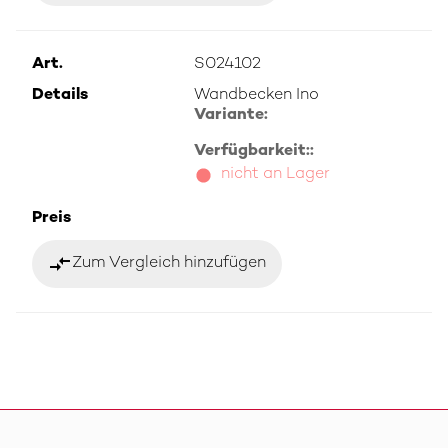
Art.
S024102
Details
Wandbecken Ino
Variante:
Verfügbarkeit::
nicht an Lager
Preis
compare_arrows
Zum Vergleich hinzufügen