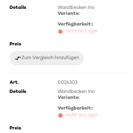
Details
Wandbecken Ino
Variante:
Verfügbarkeit::
nicht an Lager
Preis
compare_arrows
Zum Vergleich hinzufügen
Art.
S024103
Details
Wandbecken Ino
Variante:
Verfügbarkeit::
nicht an Lager
Preis