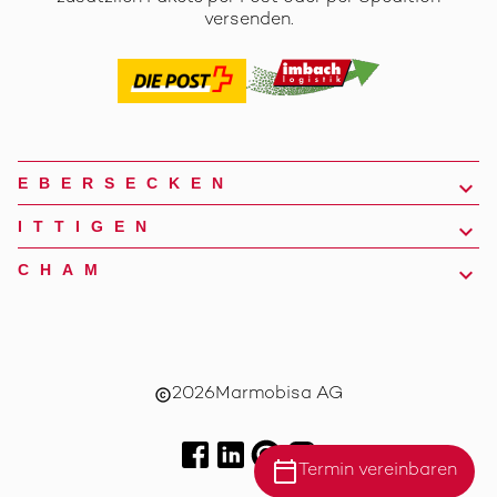
versenden.
EBERSECKEN
ITTIGEN
CHAM
2026
Marmobisa AG
copyright
calendar_today
Termin vereinbaren